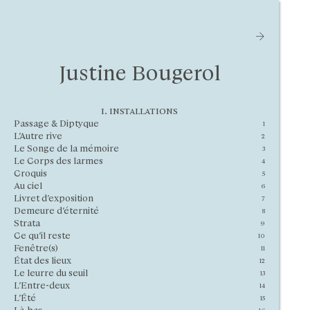
[SINGLE PAGE]
Justine Bougerol
i. installations
Passage & Diptyque
1
L’Autre rive
2
Le Songe de la mémoire
3
Le Corps des larmes
4
Croquis
5
Au ciel
6
Livret d’exposition
7
Demeure d’éternité
8
Strata
9
Ce qu’il reste
10
Fenêtre(s)
11
État des lieux
12
Le leurre du seuil
13
L’Entre-deux
14
L’Été
15