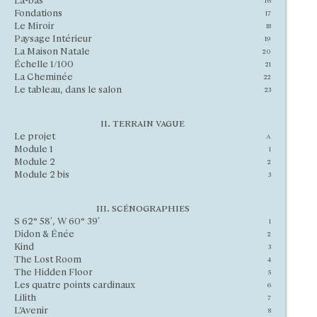
Là-bas
16
Fondations
17
Le Miroir
18
Paysage Intérieur
19
La Maison Natale
20
Échelle 1/100
21
La Cheminée
22
Le tableau, dans le salon
23
ii. terrain vague
Le projet
A
Module 1
1
Module 2
2
Module 2 bis
3
iii. scénographies
S 62° 58′, W 60° 39′
1
Didon & Énée
2
Kind
3
The Lost Room
4
The Hidden Floor
5
Les quatre points cardinaux
6
Lilith
7
L’Avenir
8